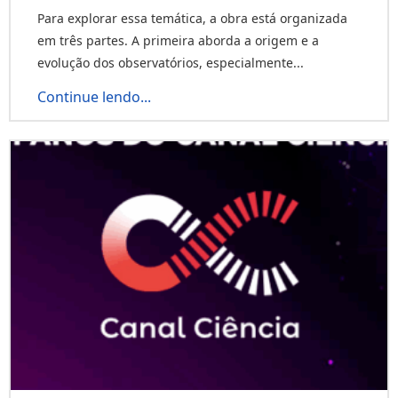
Para explorar essa temática, a obra está organizada
em três partes. A primeira aborda a origem e a
evolução dos observatórios, especialmente...
Continue lendo...